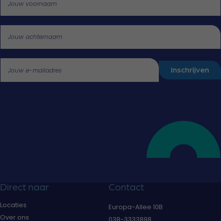
Call me back by fax
Jouw voornaam
Jouw achternaam
Inschrijven
Jouw e-mailadres
Direct naar
Contact
Locaties
Europa-Allee 10B
Over ons
038-3333898