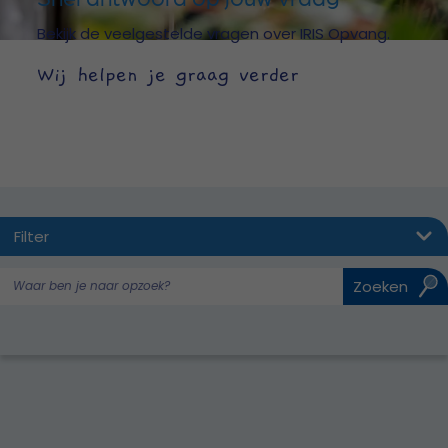
Bekijk de veelgestelde vragen over IRIS Opvang.
Wij helpen je graag verder
Filter
Toon alle veelgestelde vragen
Zoeken
Inschrijving & rondleiding
Wachtlijst
Contract aangaan & opzeggen
Peuteropvang