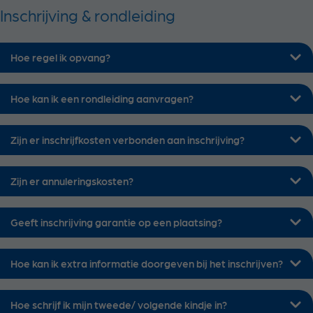
Opvang kosten & overige kosten
Inschrijving & rondleiding
Facturatie
Kinderopvangtoeslag
Hoe regel ik opvang?
Jaarbegroting
Intake, wennen & studiedagen
Hoe kan ik een rondleiding aanvragen?
Ouderportaal
Vakantieopvang, extra opvang & ruilen
Zijn er inschrijfkosten verbonden aan inschrijving?
Openingstijden & communicatie
Zijn er annuleringskosten?
Privacy
Complimenten, verbeterpunten en klachten
Geeft inschrijving garantie op een plaatsing?
Scheiding & opvang
Nieuwe locaties
Hoe kan ik extra informatie doorgeven bij het inschrijven?
Overig
Hoe schrijf ik mijn tweede/ volgende kindje in?