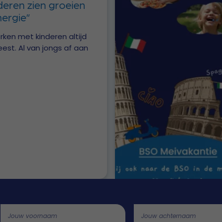
deren zien groeien
nergie”
rken met kinderen altijd
st. Al van jongs af aan
Call me back by fax
Jouw voornaam
Jouw achternaam