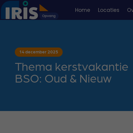
Home
Locaties
Ov
Nie
Vee
Tea
Vac
14 december 2025
Thema kerstvakantie
BSO: Oud & Nieuw