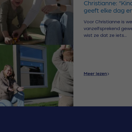
Christianne: “Kin
geeft elke dag e
Voor Christianne is we
vanzelfsprekend gewee
wist ze dat ze iets...
Meer lezen