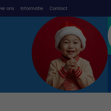
er ons
Informatie
Contact
uws
Algemene informatie
lgestelde vragen
Rondleiding
m bestuurskantoor
Tarieven
atures
Inschrijven
Inschrijfformulier
Algemene voorwaarden
Klachtenregeling