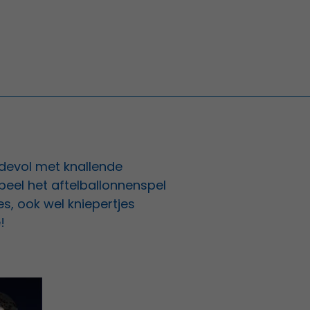
devol met knallende
speel het aftelballonnenspel
es, ook wel kniepertjes
!