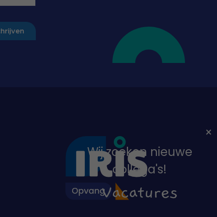
chrijven
Wij zoeken nieuwe
collega's!
Vacatures