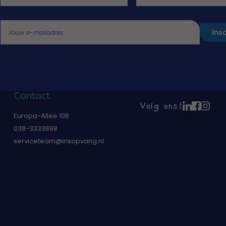
Ins
Jouw e-mailadres
Contact
Volg ons!
Europa-Allee 10B
038-3333898
serviceteam@irisopvang.nl